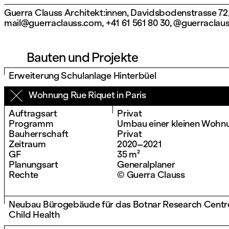
Guerra Clauss Architekt:innen, Davidsbodenstrasse 72,
mail@guerraclauss.com
,
+41 61 561 80 30
,
@guerraclau
Bauten und Projekte
Erweiterung Schulanlage Hinterbüel
Wohnung Rue Riquet in Paris
Auftragsart
Privat
Programm
Umbau einer kleinen Wohn
Bauherrschaft
Privat
Zeitraum
2020–2021
GF
35 m²
Planungsart
Generalplaner
Rechte
© Guerra Clauss
Neubau Bürogebäude für das Botnar Research Centre
Child Health